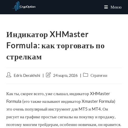
Перейти
Меню
к
содержимому
Индикатор XHMaster
Formula: как торговать по
стрелкам
Автор
Запись
Рубрика
Edris Derakhshi
24 марта, 2026
Стратегии
записи:
изменена:
записи:
Как ты, скорее всего, уже слышал, индикатор XHMaster
Formula (его также называют индикатор Xmaster Formula)
это очень популярный инструмент для MT5 и MT4. Он
рисует на графике простые сигналы на покупку и продажу,
поэтому многим трейдерам, особенно новичкам, он нравится.