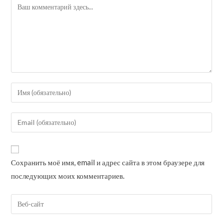
Комментарий
Введите
свое
имя
Введите
или
свой
имя
email-
пользователя,
адрес,
Сохранить моё имя, email и адрес сайта в этом браузере для
чтобы
чтобы
прокомментировать
последующих моих комментариев.
прокомментировать
Введите
URL