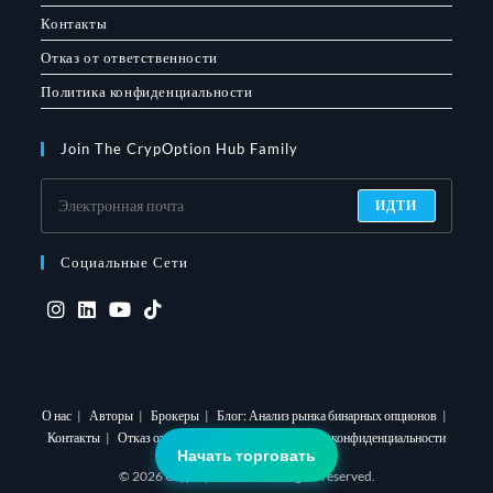
Контакты
Отказ от ответственности
Политика конфиденциальности
Join The CrypOption Hub Family
ИДТИ
Социальные Сети
Откроется
Откроется
Откроется
Откроется
в
в
в
в
новой
новой
новой
новой
О нас
Авторы
Брокеры
Блог: Анализ рынка бинарных опционов
вкладке
вкладке
вкладке
вкладке
Контакты
Отказ от ответственности
Политика конфиденциальности
Начать торговать
© 2026 CrypOption Hub. All rights reserved.