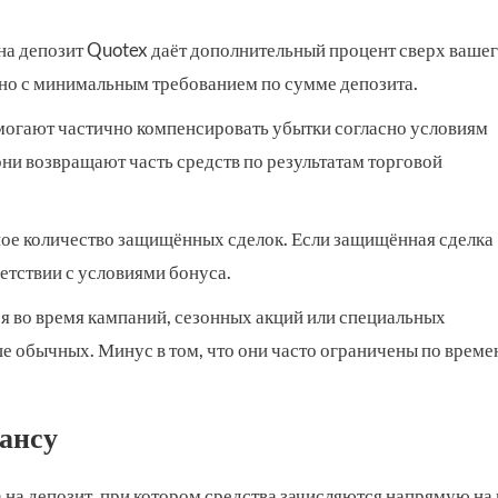
на депозит Quotex даёт дополнительный процент сверх ваше
но с минимальным требованием по сумме депозита.
огают частично компенсировать убытки согласно условиям
ни возвращают часть средств по результатам торговой
ое количество защищённых сделок. Если защищённая сделка
ветствии с условиями бонуса.
 во время кампаний, сезонных акций или специальных
е обычных. Минус в том, что они часто ограничены по време
лансу
а на депозит, при котором средства зачисляются напрямую на