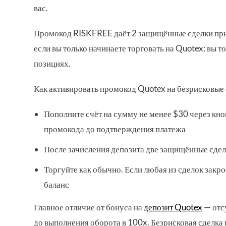
вас.
Промокод RISKFREE даёт 2 защищённые сделки при 
если вы только начинаете торговать на Quotex: вы т
позициях.
Как активировать промокод Quotex на безрисковые 
Пополните счёт на сумму не менее $30 через кно
промокода до подтверждения платежа
После зачисления депозита две защищённые сдел
Торгуйте как обычно. Если любая из сделок закр
баланс
Главное отличие от бонуса на
депозит Quotex
— отс
до выполнения оборота в 100x. Безрисковая сделка