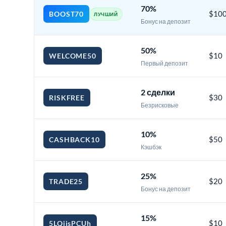
70%
$10
BOOST70
ЛУЧШИЙ
Бонус на депозит
50%
$10
WELCOME50
Первый депозит
2 сделки
$30
RISKFREE
Безрисковые
10%
$50
CASHBACK10
Кэшбэк
25%
$20
TRADE25
Бонус на депозит
15%
$10
5LQijsPCUh