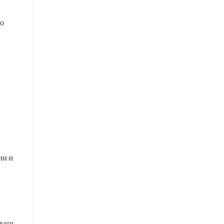
го
ни и
 ваш