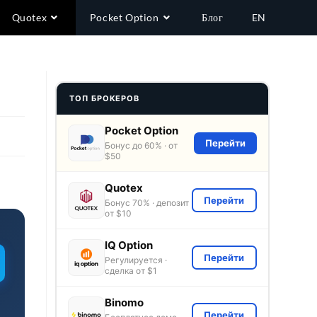
Quotex
Pocket Option
Блог
EN
ТОП БРОКЕРОВ
Pocket Option
Перейти
Бонус до 60% · от
$50
Quotex
Перейти
Бонус 70% · депозит
от $10
IQ Option
Перейти
Регулируется ·
сделка от $1
Binomo
Перейти