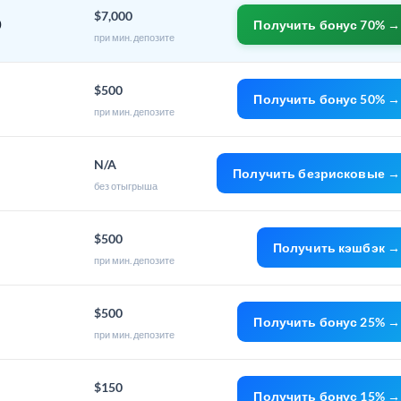
$7,000
0
Получить бонус 70% →
при мин. депозите
$500
Получить бонус 50% →
при мин. депозите
N/A
Получить безрисковые →
без отыгрыша
$500
Получить кэшбэк →
при мин. депозите
$500
Получить бонус 25% →
при мин. депозите
$150
Получить бонус 15% →