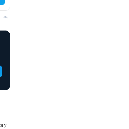
шные,
ся у