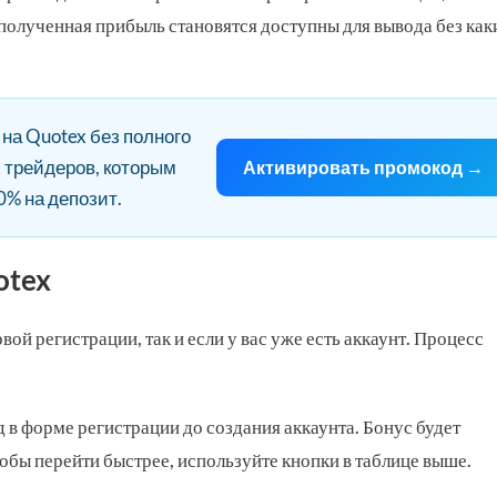
я полученная прибыль становятся доступны для вывода без как
на Quotex без полного
х трейдеров, которым
Активировать промокод →
0% на депозит.
otex
й регистрации, так и если у вас уже есть аккаунт. Процесс
 в форме регистрации до создания аккаунта. Бонус будет
обы перейти быстрее, используйте кнопки в таблице выше.