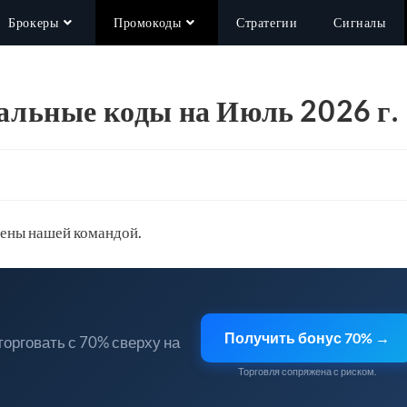
Брокеры
Промокоды
Стратегии
Сигналы
альные коды на Июль 2026 г.
ены нашей командой.
Получить бонус 70% →
торговать с 70% сверху на
Торговля сопряжена с риском.