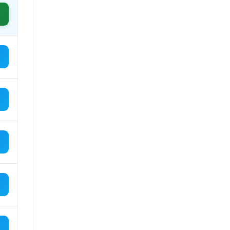
я
я
я
я
в
в
в
в
н
н
н
н
о
о
о
о
в
в
в
в
о
о
о
о
й
й
й
й
в
в
в
в
к
к
к
к
л
л
л
л
а
а
а
а
д
д
д
д
к
к
к
к
е
е
е
е