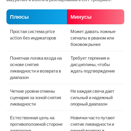
Плюсы
Минусы
Простая система price
Может давать ложные
action без индикаторов
сигналы в рваном или
боковом рынке
Понятная логика входа на
Требует терпения и
основе снятия
дисциплины, чтобы
ликвидности и возврата в
ждать подтверждение
диапазон
Четкие уровни отмены
Не каждая свеча дает
сценария за зоной снятия
сильный и надежный
ликвидности
опорный диапазон
Естественная цель на
Новички часто путают
противоположной стороне
снятие ликвидности и
диапазона
ранний возврат в