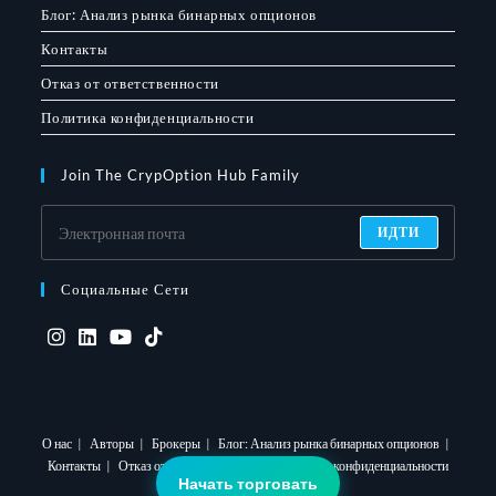
Блог: Анализ рынка бинарных опционов
Контакты
Отказ от ответственности
Политика конфиденциальности
Join The CrypOption Hub Family
ИДТИ
Социальные Сети
Откроется
Откроется
Откроется
Откроется
в
в
в
в
новой
новой
новой
новой
О нас
Авторы
Брокеры
Блог: Анализ рынка бинарных опционов
вкладке
вкладке
вкладке
вкладке
Контакты
Отказ от ответственности
Политика конфиденциальности
Начать торговать