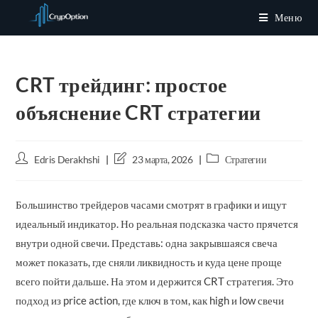
Перейти
Меню
к
содержимому
CRT трейдинг: простое
объяснение CRT стратегии
Автор
Запись
Рубрика
Edris Derakhshi
23 марта, 2026
Стратегии
записи:
изменена:
записи:
Большинство трейдеров часами смотрят в графики и ищут
идеальный индикатор. Но реальная подсказка часто прячется
внутри одной свечи. Представь: одна закрывшаяся свеча
может показать, где сняли ликвидность и куда цене проще
всего пойти дальше. На этом и держится CRT стратегия. Это
подход из price action, где ключ в том, как high и low свечи