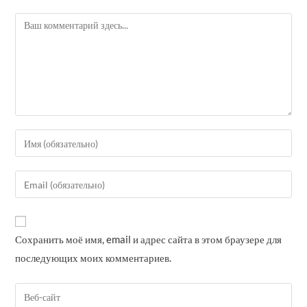
Комментарий
Введите
свое
имя
Введите
или
свой
имя
email-
пользователя,
адрес,
Сохранить моё имя, email и адрес сайта в этом браузере для
чтобы
чтобы
прокомментировать
последующих моих комментариев.
прокомментировать
Введите