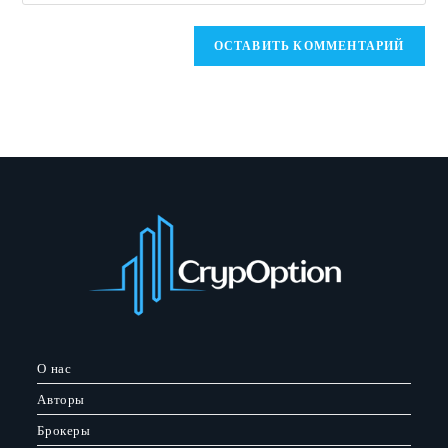
URL
вашего
веб-
сайта
(необязательно)
О нас
Авторы
Брокеры